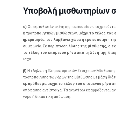
Υποβολή μισθωτηρίων σ
α)
Οι εκμισθωτές ακίνητης περιουσίας υποχρεούντα
ή τροποποιητικών μισθώσεων,
μέχρι το τέλος του 
ημερομηνία που λαμβάνει χώρα η τροποποίηση τη
συμφωνία. Σε περίπτωση
λύσης της μίσθωσης, ο ε
το τέλος του επόμενου μήνα από τη λύση της,
διαφ
ισχύ.
β)
Η «Δήλωση Πληροφοριακών Στοιχείων Μίσθωσης Α
τροποποίησης των όρων της μίσθωσης με βάση διάτ
εμπρόθεσμα μέχρι το τέλος του επόμενου μήνα
απ
απόφασης αντίστοιχα. Τα ανωτέρω εφαρμόζονται αν
νόμο ή δικαστική απόφαση.