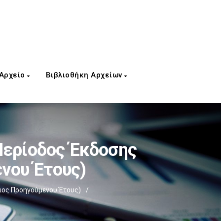
 Αρχείο
Βιβλιοθήκη Αρχείων
Περίοδος Έκδοσης
νου Έτους)
ιος Προηγούμενου Έτους)
/