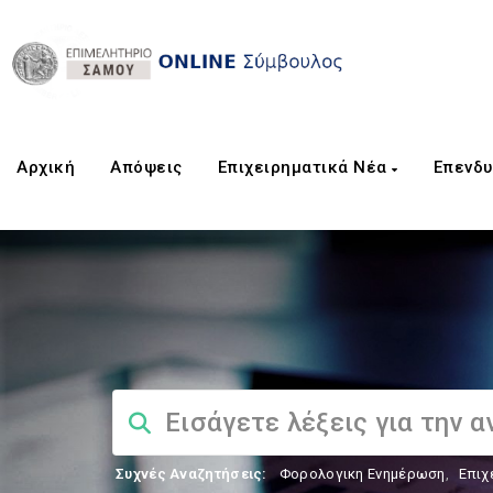
Αρχική
Aπόψεις
Επιχειρηματικά Νέα
Επενδυ
Συχνές Αναζητήσεις:
Φορολογικη Ενημέρωση
,
Επιχ