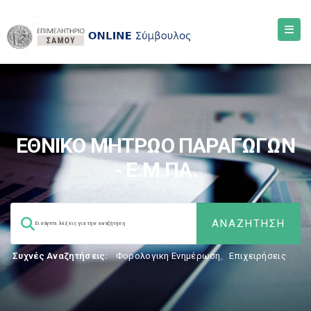
ΕΘΝΙΚΟ ΜΗΤΡΩΟ ΠΑΡΑΓΩΓΩΝ
- Ε.Μ.ΠΑ.
Συχνές Αναζητήσεις:
Φορολογικη Ενημέρωση
,
Επιχειρήσεις