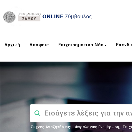
Αρχική
Aπόψεις
Επιχειρηματικά Νέα
Επενδυ
Συχνές Αναζητήσεις:
Φορολογικη Ενημέρωση
,
Επιχ