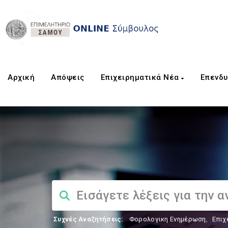
Αρχική
Aπόψεις
Επιχειρηματικά Νέα
Επενδυ
Συχνές Αναζητήσεις:
Φορολογικη Ενημέρωση
,
Επιχ